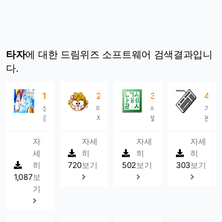
타자
에 대한 드림위즈 소프트웨어 검색결과입니
다.
1
뽁뽁이 타자
2
손오순 타자
3
날개셋 타자연습
4
열
성
타
세
기
경
자
벌
본
구
연
식
자
절,
습,
타
판
자
자세
자세
자세
속
자
자
자
세
히
히
히
담
리
를
리
히
720
보기
502
보기
303
보기
등
연
연
연
1,087
보
여
습,
습
습
러
타
하
은
기
가
자
기
물
지
교
에
론,
문
정
알
단